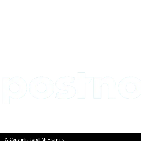
© Copyright Sprell AB - Org nr.