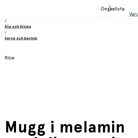
Hem
Önskelista
/
Var
Utrustning och tillbehör
/
Äta och Dricka
/
Servis och bestick
Rice
Mugg i melamin