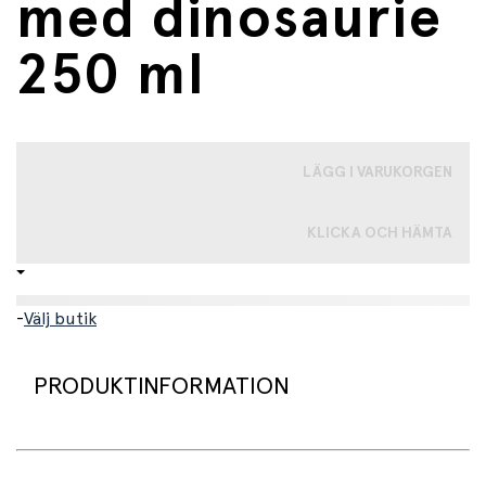
med dinosaurie
250 ml
LÄGG I VARUKORGEN
KLICKA OCH HÄMTA
-
Välj butik
PRODUKTINFORMATION
Denna härliga mugg från
RICE
kombinerar funktionalitet