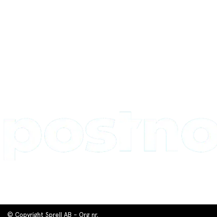
© Copyright Sprell AB - Org nr.