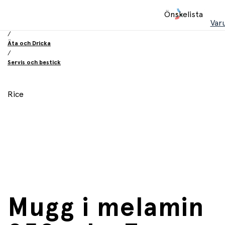
Hem
Önskelista
/
Var
Utrustning och tillbehör
/
Äta och Dricka
/
Servis och bestick
Rice
Mugg i melamin