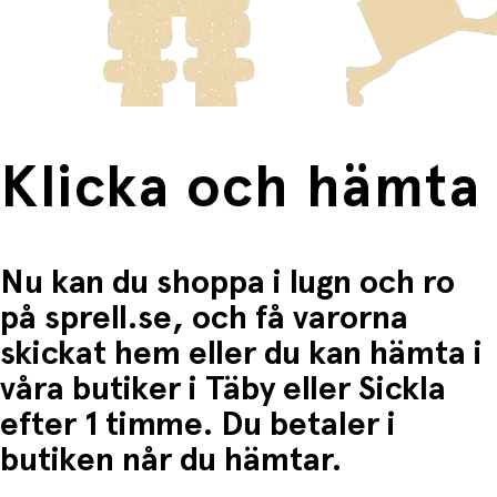
✔
Två fina färger
- Välj mellan rosa och blå för att
frakten för dessa varor visas i kassan.
matcha rummets stil.
Fri frakt när du handlar för mer än 1500:-
✔
Hållbar och robust
- Tillverkad av solid metall för
långvarig användning.
✔
Enkel att fästa
- Kan snabbt och enkelt hängas upp på
väggen.
Specifikationer
Klicka och hämta
Material:
Metall
Form:
Rosett
Färger:
Rosa och blå
Antal:
1 krok (säljs styckvis)
Nu kan du shoppa i lugn och ro
Mått:
H: 19,5 x B 14,5 x L 4 cm
Användning:
Perfekt till barnrummet, garderoben
på sprell.se, och få varorna
eller som dekoration
skickat hem eller du kan hämta i
våra butiker i Täby eller Sickla
efter 1 timme. Du betaler i
butiken når du hämtar.