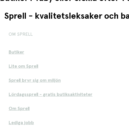
Sprell - kvalitetsleksaker och 
OM SPRELL
Butiker
Lite om Sprell
Sprell bryr sig om miljön
Lördagssprell - gratis butiksaktiviteter
Om Sprell
Lediga jobb