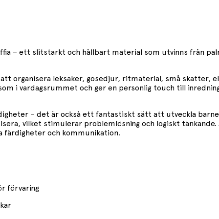
ffia – ett slitstarkt och hållbart material som utvinns från pa
 att organisera leksaker, gosedjur, ritmaterial, små skatter,
som i vardagsrummet och ger en personlig touch till inrednin
digheter – det är också ett fantastiskt sätt att utveckla barn
tisera, vilket stimulerar problemlösning och logiskt tänkande.
la färdigheter och kommunikation.
ör förvaring
skar