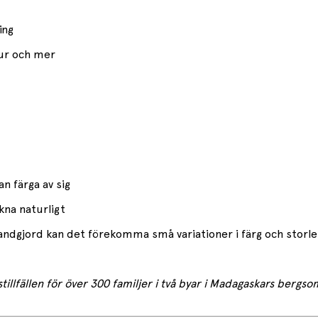
ing
jur och mer
n färga av sig
kna naturligt
andgjord kan det förekomma små variationer i färg och storlek 
stillfällen för över 300 familjer i två byar i Madagaskars berg