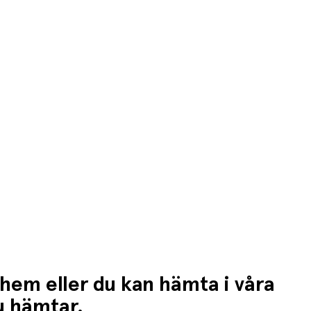
n högre fraktkostnad.
 hem eller du kan hämta i våra
du hämtar.