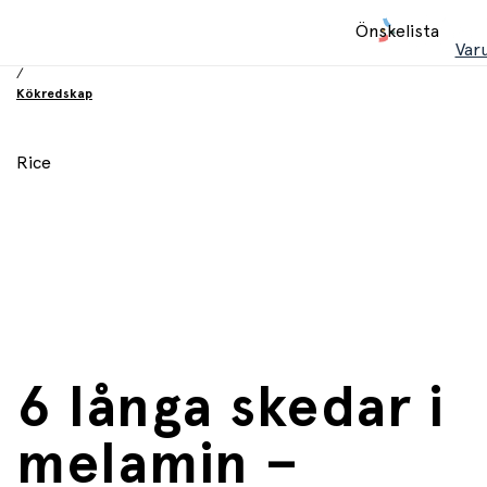
Hem
Önskelista
/
Var
Utrustning och tillbehör
/
Kökredskap
Rice
6 långa skedar i
melamin –