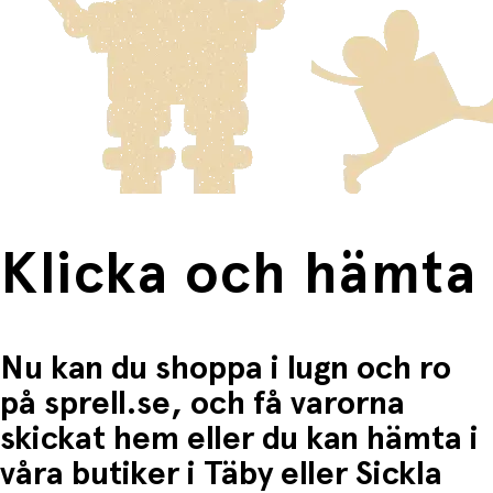
Varor som är för stora för att skickas som vanlig post
Klicka och hämta:
skickas med Posten/Brings tjänst
Home Delivery
. Detta
Du betalar när du hämtar varorna i butiken.
innebär en högre fraktkostnad.
Produkter som omfattas av detta är tydligt märkta, och
frakten för dessa varor visas i kassan.
Fri frakt när du handlar för mer än 1500:-
Klicka och hämta
Nu kan du shoppa i lugn och ro
på sprell.se, och få varorna
skickat hem eller du kan hämta i
våra butiker i Täby eller Sickla