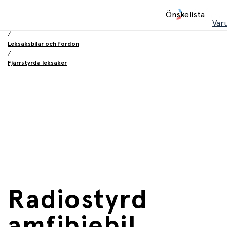
Hem
Önskelista
/
Var
Leksaker
/
Leksaksbilar och fordon
/
Fjärrstyrda leksaker
Radiostyrd
amfibiebil