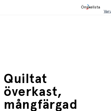
Hem
Önskelista
/
Var
_Ukategoriserte (Ecom)
Quiltat
överkast,
mångfärgad