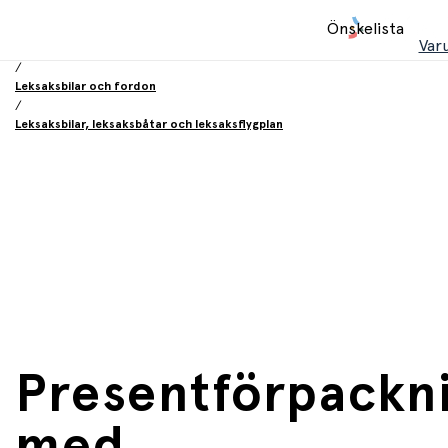
Hem
Önskelista
/
Var
Leksaker
/
Leksaksbilar och fordon
/
Leksaksbilar, leksaksbåtar och leksaksflygplan
Presentförpackn
med