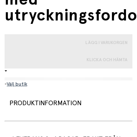
utryckningsford
LÄGG I VARUKORGEN
KLICKA OCH HÄMTA
-
Välj butik
PRODUKTINFORMATION
Varje sekund räknas - som tur är kan dessa
utryckningsfordon snabbt ta sig till olycksplatsen! Ett