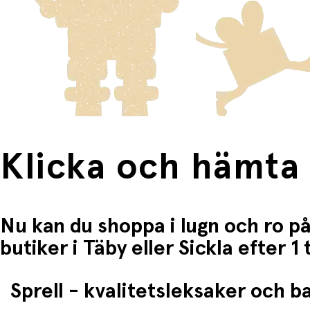
Fri frakt när du handlar för mer än 1500:-
Klicka och hämta
Nu kan du shoppa i lugn och ro på
butiker i Täby eller Sickla efter 
Sprell - kvalitetsleksaker och 