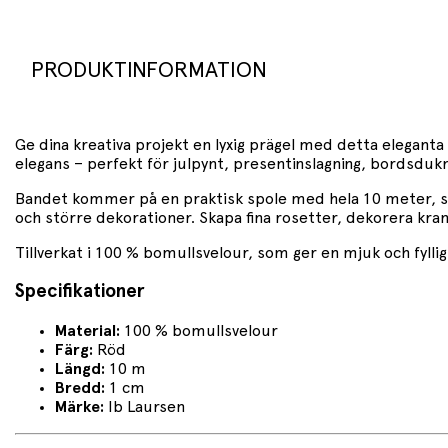
PRODUKTINFORMATION
Ge dina kreativa projekt en lyxig prägel med detta eleganta
elegans – perfekt för julpynt, presentinslagning, bordsdukn
Bandet kommer på en praktisk spole med hela 10 meter, så a
och större dekorationer. Skapa fina rosetter, dekorera krans
Tillverkat i 100 % bomullsvelour, som ger en mjuk och fylli
Specifikationer
Material:
100 % bomullsvelour
Färg:
Röd
Längd:
10 m
Bredd:
1 cm
Märke:
Ib Laursen