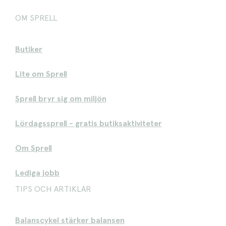
OM SPRELL
Butiker
Lite om Sprell
Sprell bryr sig om miljön
Lördagssprell - gratis butiksaktiviteter
Om Sprell
Lediga jobb
TIPS OCH ARTIKLAR
Balanscykel stärker balansen