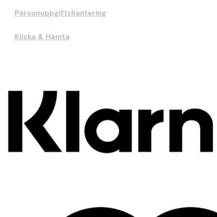
Personuppgiftshantering
Klicka & Hämta