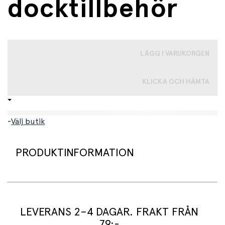
docktillbehör
LÄGG I VARUKORGEN
KLICKA OCH HÄMTA
-
Välj butik
PRODUKTINFORMATION
Söt, rosa sovpåse med en fågel på, som ser till att
dockan håller sig varm och skön. Enkel att placera dockan
i.
LEVERANS 2–4 DAGAR. FRAKT FRÅN
79:-