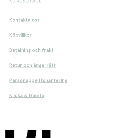
KUNDSERVICE
Kontakta oss
Köpvillkor
Betalning och frakt
Retur och ångerrätt
Personuppgiftshantering
Klicka & Hämta