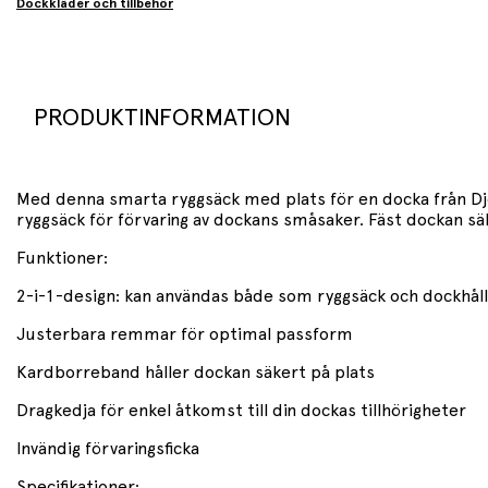
Dockkläder och tillbehör
PRODUKTINFORMATION
Med denna smarta ryggsäck med plats för en docka från Dje
ryggsäck för förvaring av dockans småsaker. Fäst dockan 
Funktioner:
2-i-1-design: kan användas både som ryggsäck och dockhål
Justerbara remmar för optimal passform
Kardborreband håller dockan säkert på plats
Dragkedja för enkel åtkomst till din dockas tillhörigheter
Invändig förvaringsficka
Specifikationer: