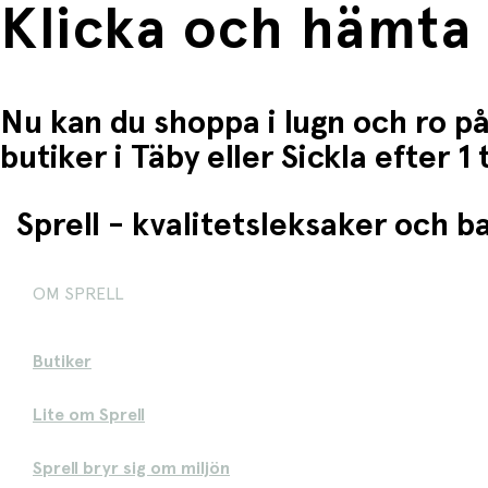
Klicka och hämta
Nu kan du shoppa i lugn och ro på
butiker i Täby eller Sickla efter 
Sprell - kvalitetsleksaker och 
OM SPRELL
Butiker
Lite om Sprell
Sprell bryr sig om miljön