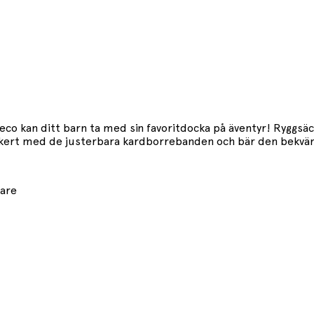
co kan ditt barn ta med sin favoritdocka på äventyr! Ryggs
säkert med de justerbara kardborrebanden och bär den bekväm
lare