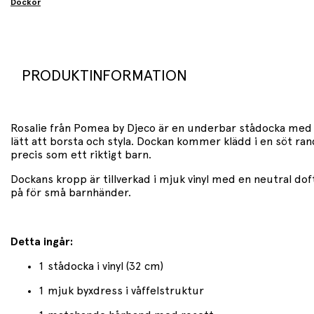
Dockor
PRODUKTINFORMATION
Rosalie från Pomea by Djeco är en underbar stådocka med va
lätt att borsta och styla. Dockan kommer klädd i en söt r
precis som ett riktigt barn.
Dockans kropp är tillverkad i mjuk vinyl med en neutral do
på för små barnhänder.
Detta ingår:
1 stådocka i vinyl (32 cm)
1 mjuk byxdress i våffelstruktur