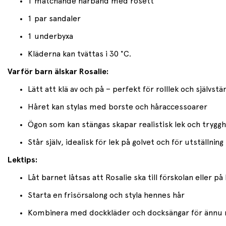
1 matchande hårband med rosett
1 par sandaler
1 underbyxa
Kläderna kan tvättas i 30 °C.
Varför barn älskar Rosalie:
Lätt att klä av och på – perfekt för rolllek och självst
Håret kan stylas med borste och håraccessoarer
Ögon som kan stängas skapar realistisk lek och tryggh
Står själv, idealisk för lek på golvet och för utställning
Lektips:
Låt barnet låtsas att Rosalie ska till förskolan eller på
Starta en frisörsalong och styla hennes hår
Kombinera med dockkläder och docksängar för ännu m