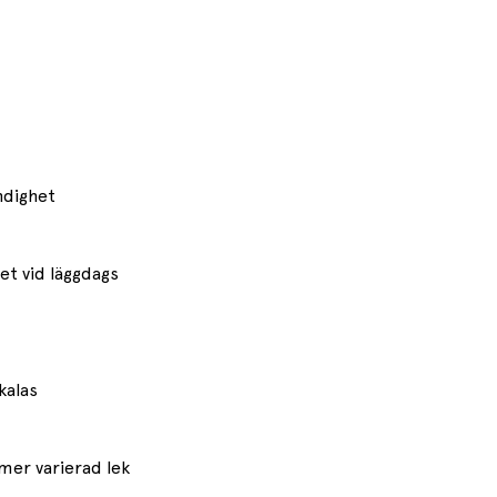
ändighet
et vid läggdags
 kalas
er varierad lek