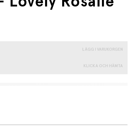
 Lovely Rosalie
LÄGG I VARUKORGEN
KLICKA OCH HÄMTA