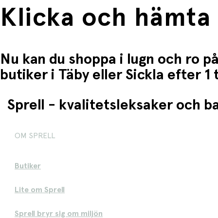
Klicka och hämta
Nu kan du shoppa i lugn och ro på
butiker i Täby eller Sickla efter 
Sprell - kvalitetsleksaker och 
OM SPRELL
Butiker
Lite om Sprell
Sprell bryr sig om miljön