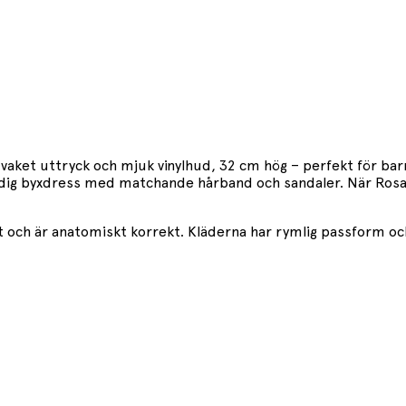
ket uttryck och mjuk vinylhud, 32 cm hög – perfekt för barn 
andig byxdress med matchande hårband och sandaler. När Rosa
ft och är anatomiskt korrekt. Kläderna har rymlig passform oc