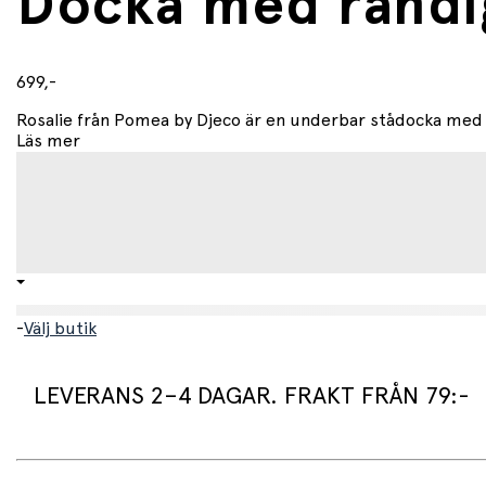
Docka med randig
699,-
Rosalie från Pomea by Djeco är en underbar stådocka med v
Läs mer
-
Välj butik
LEVERANS 2–4 DAGAR. FRAKT FRÅN 79:-
Leveranstid: