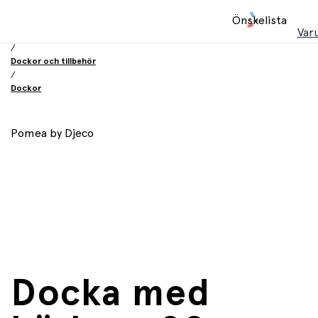
Hem
Önskelista
/
Var
Leksaker
/
Dockor och tillbehör
/
Dockor
Pomea by Djeco
Docka med