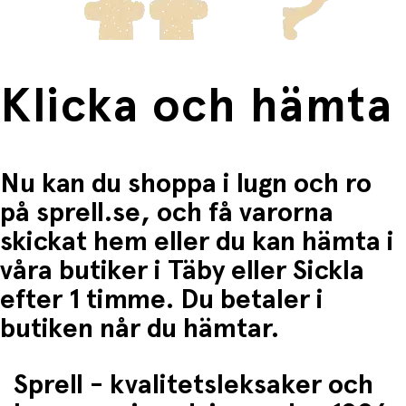
och språk.
Produktspecifikationer
Produktnamn:
Djeco DJ07721 – Mini Poppy
Klicka och hämta
Serie:
POMEA Mini
Storlek:
20 cm
Material:
Mjuk tygkropp med fyllning av återvunna
fibrer, huvud/lemmar i mjuk vinyl
Färg och detaljer:
Rosa hängselbyxa, blå ögon
Nu kan du shoppa i lugn och ro
Ålder:
Från 18 månader och uppåt
Skötsel:
Maskintvätt 30 °C, lufttorkas
på sprell.se, och få varorna
Innehåll:
1 docka
skickat hem eller du kan hämta i
Lekvärde och utveckling
våra butiker i Täby eller Sickla
Mini Poppy uppmuntrar till
omtänksam
rollek
, där
efter 1 timme. Du betaler i
barnet får öva empati, språk och social förståelse. Den
butiken når du hämtar.
lilla storleken gör den perfekt som den första dockan –
ett tryggt och mjukt alternativ som stimulerar både
känslomässig och kognitiv utveckling. Dockan kan också
användas vid nattning eller som en följeslagare i
Sprell - kvalitetsleksaker och
barnvagnen.