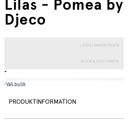
Lilas - Pomea by
Djeco
LÄGG I VARUKORGEN
KLICKA OCH HÄMTA
-
Välj butik
PRODUKTINFORMATION
Babydocka från Djecos dockkollektion Pomea. Detta är