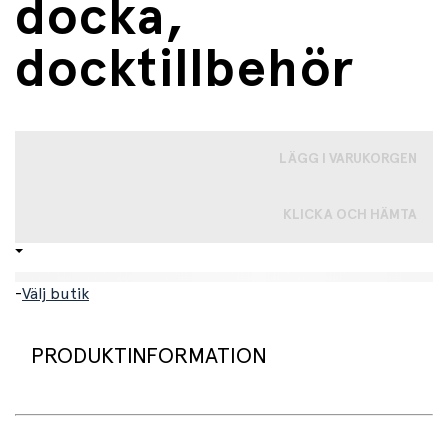
docka,
docktillbehör
LÄGG I VARUKORGEN
KLICKA OCH HÄMTA
-
Välj butik
PRODUKTINFORMATION
Babystol till docka från Pomea by Djeco. Perfekt tillbehör