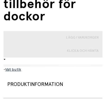
tillbehör för
dockor
LÄGG I VARUKORGEN
KLICKA OCH HÄMTA
-
Välj butik
PRODUKTINFORMATION
Vacker bärsele för dockor. Bärselen har ett fågel- och