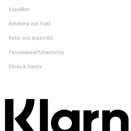
Köpvillkor
Betalning och frakt
Retur och ångerrätt
Personuppgiftshantering
Klicka & Hämta