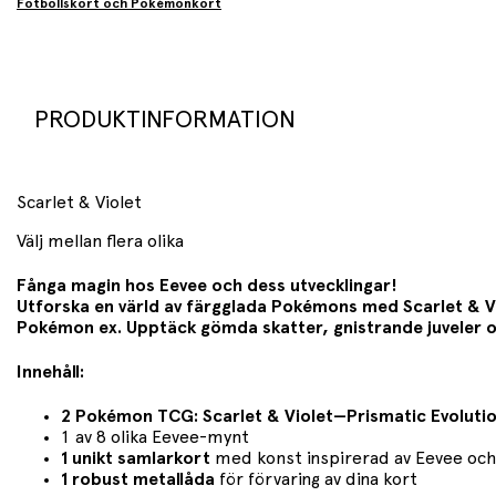
Fotbollskort och Pokémonkort
PRODUKTINFORMATION
Scarlet & Violet
Välj mellan flera olika
Fånga magin hos Eevee och dess utvecklingar!
Utforska en värld av färgglada Pokémons med Scarlet & Vi
Pokémon ex. Upptäck gömda skatter, gnistrande juveler
Innehåll:
2 Pokémon TCG: Scarlet & Violet
—
Prismatic Evoluti
1 av 8 olika Eevee-mynt
1 unikt samlarkort
med konst inspirerad av Eevee oc
1 robust metallåda
för förvaring av dina kort