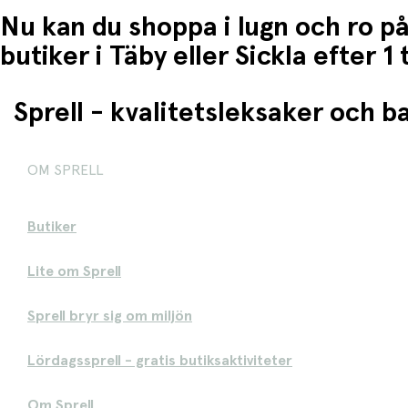
Nu kan du shoppa i lugn och ro på
butiker i Täby eller Sickla efter 
Sprell - kvalitetsleksaker och 
OM SPRELL
Butiker
Lite om Sprell
Sprell bryr sig om miljön
Lördagssprell - gratis butiksaktiviteter
Om Sprell