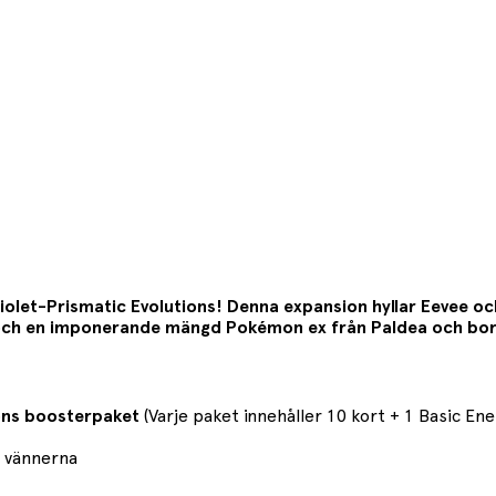
olet-Prismatic Evolutions! Denna expansion hyllar Eevee oc
 och en imponerande mängd Pokémon ex från Paldea och bo
ons boosterpaket
(Varje paket innehåller 10 kort + 1 Basic Ene
h vännerna