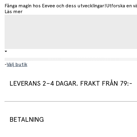
Fånga magin hos Eevee och dess utvecklingar!Utforska en v
Läs mer
-
Välj butik
LEVERANS 2–4 DAGAR. FRAKT FRÅN 79:-
Leveranstid:
Vi packar normalt dina varor under arbetsdagen/nästa arb
Standard leveranstid för varor som finns i lager är 2–4 daga
BETALNING
Beställningsvaror har en leveranstid på 3–6 veckor.
Frakt: