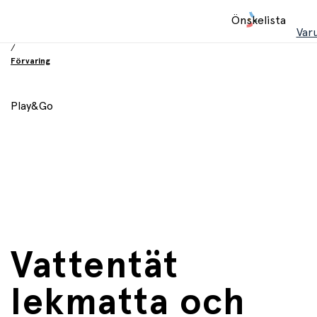
Hem
Önskelista
/
Var
Inredning och möbler
/
Förvaring
Play&Go
Vattentät
lekmatta och