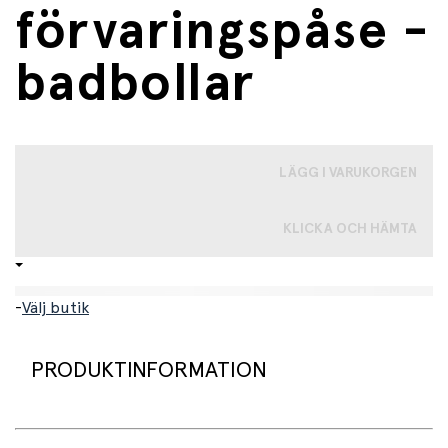
förvaringspåse -
badbollar
LÄGG I VARUKORGEN
KLICKA OCH HÄMTA
-
Välj butik
PRODUKTINFORMATION
Denna vattentäta påse är den ultimata lösningen för