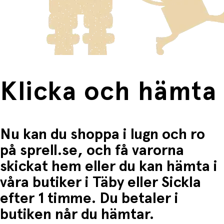
Produkter som omfattas av detta är tydligt märkta, och
Sand-/jordventil i botten för mindre spill och
frakten för dessa varor visas i kassan.
lättare bärande
Fri frakt när du handlar för mer än 1500:-
Kan tvättas i 30 °C utan sköljmedel
Diameter: 140 cm
Specifikationer:
Klicka och hämta
Material: 90 % polyester, 10 % TPU
Ena sidan med tryck
Vattenavvisande
Nu kan du shoppa i lugn och ro
Axelrem ingår
på sprell.se, och få varorna
Påsen/mattan har ett långt snöre som alltid ska knytas
skickat hem eller du kan hämta i
ordentligt när påsen inte används. Mattan är inte en
våra butiker i Täby eller Sickla
leksak i sig.
efter 1 timme. Du betaler i
butiken når du hämtar.