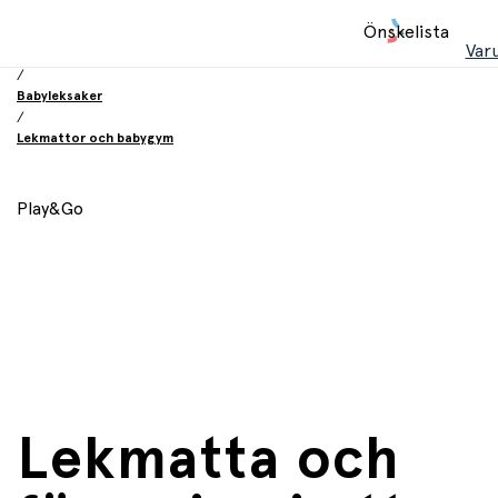
Hem
Önskelista
/
Var
Leksaker
/
Babyleksaker
/
Lekmattor och babygym
Play&Go
Lekmatta och