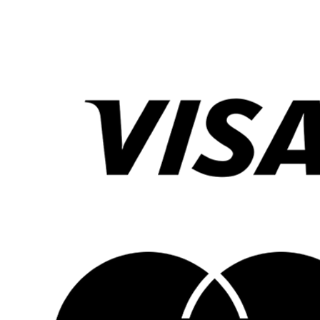
• Låt aldrig barnet placera påsen över huvudet