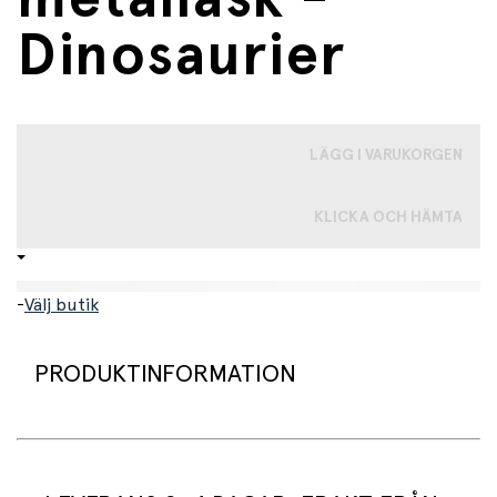
Dinosaurier
LÄGG I VARUKORGEN
KLICKA OCH HÄMTA
-
Välj butik
PRODUKTINFORMATION
Detta set med barnplåster gör små skrubbsår lite
mindre läskiga. Plåstren är dekorerade med färgglada