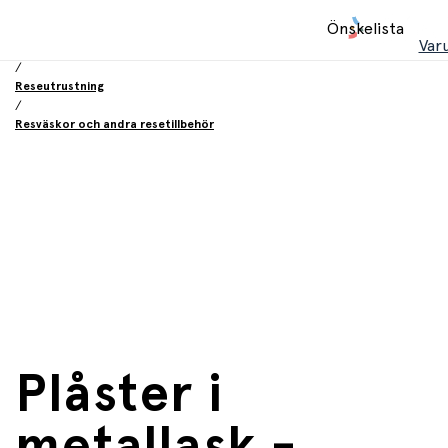
Hem
Önskelista
/
Var
Utrustning och tillbehör
/
Reseutrustning
/
Resväskor och andra resetillbehör
Plåster i
metallask -