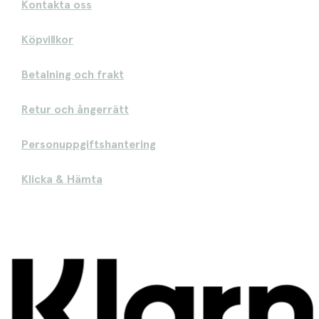
Kontakta oss
Köpvillkor
Betalning och frakt
Retur och ångerrätt
Personuppgiftshantering
Klicka & Hämta