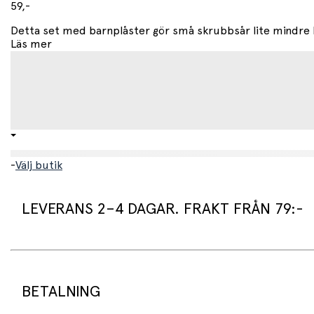
59,-
Detta set med barnplåster gör små skrubbsår lite mindre lä
Läs mer
-
Välj butik
LEVERANS 2–4 DAGAR. FRAKT FRÅN 79:-
Leveranstid:
Vi packar normalt dina varor under arbetsdagen/nästa arb
Standard leveranstid för varor som finns i lager är 2–4 daga
BETALNING
Beställningsvaror har en leveranstid på 3–6 veckor.