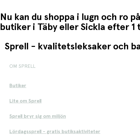
Nu kan du shoppa i lugn och ro på
butiker i Täby eller Sickla efter 
Sprell - kvalitetsleksaker och 
OM SPRELL
Butiker
Lite om Sprell
Sprell bryr sig om miljön
Lördagssprell - gratis butiksaktiviteter