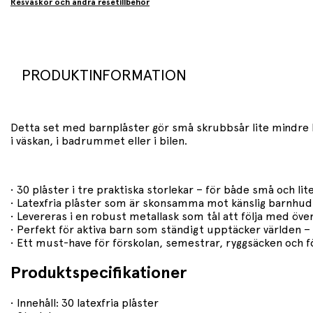
Resväskor och andra resetillbehör
PRODUKTINFORMATION
Detta set med barnplåster gör små skrubbsår lite mindre 
i väskan, i badrummet eller i bilen.
• 30 plåster i tre praktiska storlekar – för både små och lit
• Latexfria plåster som är skonsamma mot känslig barnhud
• Levereras i en robust metallask som tål att följa med över
• Perfekt för aktiva barn som ständigt upptäcker världen 
• Ett must-have för förskolan, semestrar, ryggsäcken och f
Produktspecifikationer
• Innehåll: 30 latexfria plåster