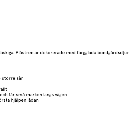
läskiga. Plåstren är dekorerade med färgglada bondgårdsdjur
e större sår
allt
– och får små märken längs vägen
örsta hjälpen lådan