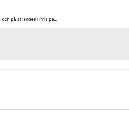
 och på stranden! Pris pe...
etsdag (något längre tid kan förekomma under högsäsong).
r.