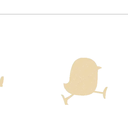
lsammans med Adyen erbjuder vi betalning med Visa, Mastercar
på ditt konto tills vi skickar varorna från vårt lager. Först 
ckas med Posten/Brings tjänst
Home Delivery
. Detta innebär e
ten för dessa varor visas i kassan.