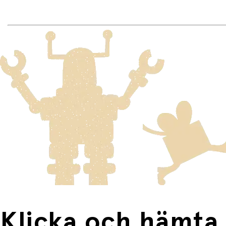
Beställningsvaror har en leveranstid på 3–6 veckor.
Frakt:
Standardfrakt 79 kr gäller för leverans till din dörr.
På sprell.se använder vi betalningsplattformen Adyen. Til
Leverans till närmaste ombud kostar 99 kr.
Fri standardfrakt vid köp över 1500 kr.
När du handlar på sprell.no kommer beloppet att reserveras 
Frakt av stora och tunga varor:
Klicka och hämta:
Varor som är för stora för att skickas som vanlig post ski
Du betalar när du hämtar varorna i butiken.
Produkter som omfattas av detta är tydligt märkta, och frak
Fri frakt när du handlar för mer än 1500:-
Klicka och hämta