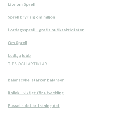
Lite om Sprell
Sprell bryr sig om miljön
Lördagssprell - gratis butiksaktiviteter
Om Sprell
Lediga jobb
TIPS OCH ARTIKLAR
Balanscykel stärker balansen
Rollek - viktigt för utveckling
Pussel - det är träning det