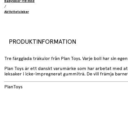
Babyleker <18 mnd
/
Aktivitetsleker
PRODUKTINFORMATION
Tre färgglada träkulor från Plan Toys. Varje boll har sin ege
Plan Toys är ett danskt varumärke som har arbetat med att 
leksaker i icke-impregnerat gummiträ. De vill främja barnet
PlanToys