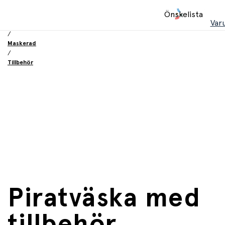
Hem
Önskelista
/
Var
Leksaker
/
Maskerad
/
Tillbehör
Piratväska med
tillbehör