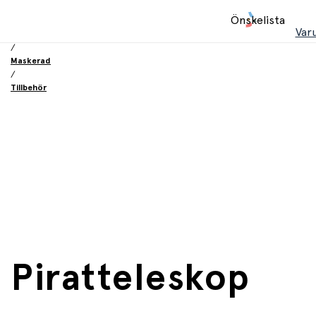
Hem
Önskelista
/
Var
Leksaker
/
Maskerad
/
Tillbehör
Piratteleskop