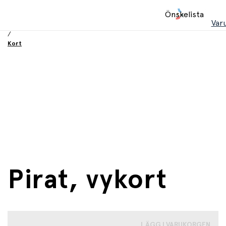
Hem
Önskelista
/
Var
Födelsesdag och fest
/
Kort
Pirat, vykort
LÄGG I VARUKORGEN