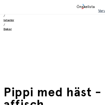
Hem
Önskelista
/
Var
Inredning och möbler
/
Interiör
/
Dekor
Pippi med häst -
affisch