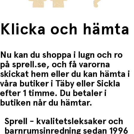
• Använd affischen som inspiration till rollekar
• Kombinera med andra Astrid Lindgren-motiv för ett
tema
• Låt barnet berätta egna historier utifrån bilden
Klicka och hämta
Produktspecifikationer:
• Motiv: Pippi lyfter Lilla Gubben
• Illustratör: Ingrid Vang Nyman
• Storlek: 50 x 70 cm
Nu kan du shoppa i lugn och ro
• Material: Papper (affischkvalitet)
• Passar: Standardram 50 x 70 cm
på sprell.se, och få varorna
Användning och underhåll:
skickat hem eller du kan hämta i
• Rama in för bästa hållbarhet och uttryck
våra butiker i Täby eller Sickla
• Undvik direkt solljus för att bevara färgerna
• Torka försiktigt av damm vid behov
efter 1 timme. Du betaler i
• Hantera varsamt för att undvika veck
butiken når du hämtar.
En perfekt kombination av nostalgi, lekfullhet och stil –
en affisch som växer med barnet och sprider glädje varje
dag.
Sprell - kvalitetsleksaker och
barnrumsinredning sedan 1996