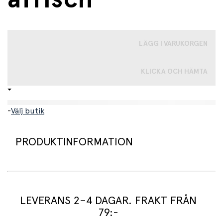
LÄGG I VARUKORGEN
KLICKA OCH HÄMTA
-
Välj butik
PRODUKTINFORMATION
Detta är en dekorativ affisch som visar Pippi Långstrump
när hon lyfter sin häst Lilla Gubben över huvudet.
LEVERANS 2–4 DAGAR. FRAKT FRÅN
En ikonisk och älskad illustration av Ingrid Vang Nyman
79:-
som fångar Pippis styrka, mod och lekfulla personlighet.