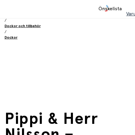
Hem
Önskelista
/
Var
Leksaker
/
Dockor och tillbehör
/
Dockor
Pippi & Herr
Nilsson –