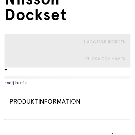
Dockset
LÄGG I VARUKORGEN
KLICKA OCH HÄMTA
-
Välj butik
PRODUKTINFORMATION
Pippi & Herr Nilsson är ett lekfullt dockset med två av
de mest älskade figurerna från Astrid Lindgrens