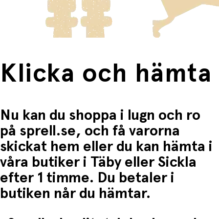
Passar både självständig lek och lek tillsammans
Fri frakt när du handlar för mer än 1500:-
Produktspesifikationer
Produkt: Pippi & Herr Nilsson dockor
EAN: 7393182996500
Klicka och hämta
Material: Polyester
Höjd Pippi: ca 27 cm
Höjd Herr Nilsson: ca 12 cm
Kläder: Avtagbara
Rekommenderad ålder: 2+
Nu kan du shoppa i lugn och ro
på sprell.se, och få varorna
skickat hem eller du kan hämta i
våra butiker i Täby eller Sickla
efter 1 timme. Du betaler i
butiken når du hämtar.