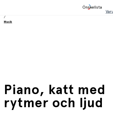
Hem
Önskelista
/
Var
Leksaker
/
Musik
Piano, katt med
rytmer och ljud