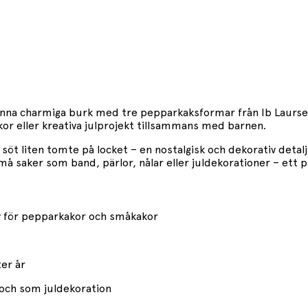
nna charmiga burk med tre pepparkaksformar från Ib Laursen. 
r eller kreativa julprojekt tillsammans med barnen.
t liten tomte på locket – en nostalgisk och dekorativ detal
må saker som band, pärlor, nålar eller juldekorationer – ett p
iv för pepparkakor och småkakor
ter år
g och som juldekoration