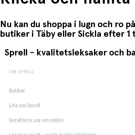
Nu kan du shoppa i lugn och ro på
butiker i Täby eller Sickla efter 
Sprell - kvalitetsleksaker och 
OM SPRELL
Butiker
Lite om Sprell
Sprell bryr sig om miljön
Lördagssprell - gratis butiksaktiviteter