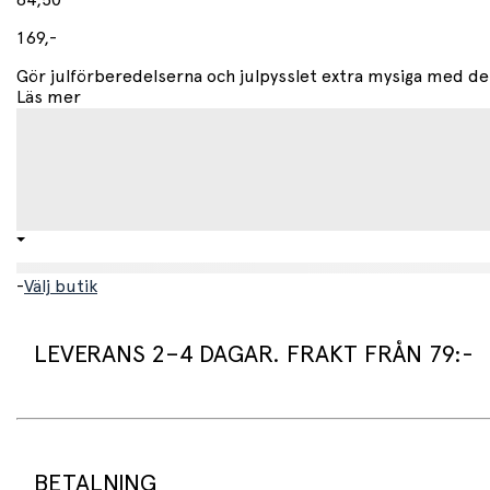
84,50
169,-
Gör julförberedelserna och julpysslet extra mysiga med de
Läs mer
-
Välj butik
LEVERANS 2–4 DAGAR. FRAKT FRÅN 79:-
Leveranstid:
Vi packar normalt dina varor under arbetsdagen/nästa arb
Standard leveranstid för varor som finns i lager är 2–4 daga
BETALNING