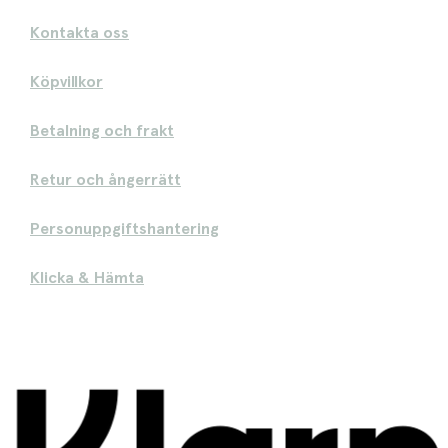
Kontakta oss
Köpvillkor
Betalning och frakt
Retur och ångerrätt
Personuppgiftshantering
Klicka & Hämta