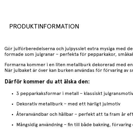
PRODUKTINFORMATION
Gör julförberedelserna och julpysslet extra mysiga med de
formade som julgranar – perfekta för pepparkakor, småkako
Formarna kommer i en liten metallburk dekorerad med en sö
När julbaket är över kan burken användas för förvaring av s
Därför kommer du att älska den:
3 pepparkaksformar i metall – klassiskt julgransmot
Dekorativ metallburk – med ett härligt julmotiv
Återanvändbar och hållbar – perfekt att ta fram år ef
Mångsidig användning – fin till både bakning, förvarin