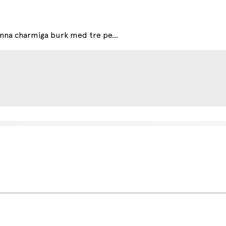
nna charmiga burk med tre pe...
etsdag (något längre tid kan förekomma under högsäsong).
r.