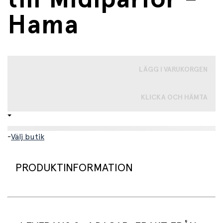
Hama
LÄGG I VARUKORGEN
KLICKA OCH HÄMTA
-
Välj butik
PRODUKTINFORMATION
Två fyrkantiga pärlbrickor för Midi-pärlor från Hama.
Brädorna är vita och kan sättas ihop till en större bräda.
Passar midi-pärlor med en diameter på 5 mm. Brickorna