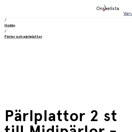
Hem
Önskelista
/
Var
Leksaker
/
Hobby
/
Pärlor och pärlplattor
Pärlplattor 2 st
till Midipärlor -