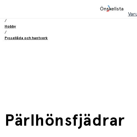
Hem
Önskelista
/
Var
Leksaker
/
Hobby
/
Pyssellåda och hantverk
Pärlhönsfjädrar