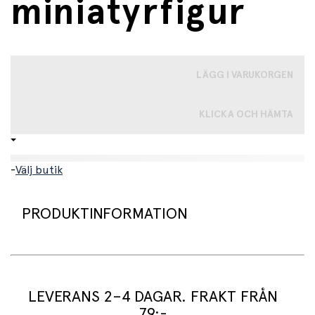
miniatyrfigur
LÄGG I VARUKORGEN
KLICKA OCH HÄMTA
-
Välj butik
PRODUKTINFORMATION
Handmålad, verklighetstrogen vårtsvinsfigur från Papo.
LEVERANS 2–4 DAGAR. FRAKT FRÅN
79:-