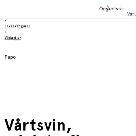
Hem
Önskelista
/
Var
Leksaker
/
Leksaksfigurer
/
Vilda djur
Papo
Vårtsvin,