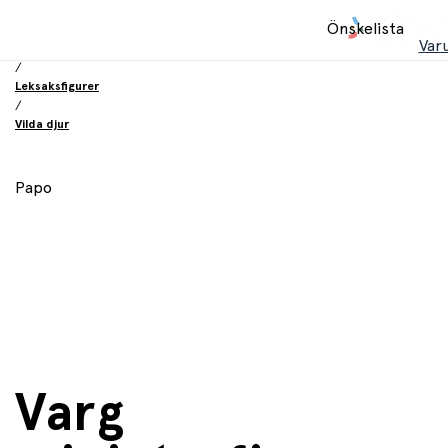
Hem
Önskelista
/
Var
Leksaker
/
Leksaksfigurer
/
Vilda djur
Papo
Varg