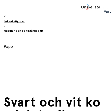
Hem
Önskelista
/
Var
Leksaker
/
Leksaksfigurer
/
Husdjur och bondgårdsdjur
Papo
Svart och vit ko