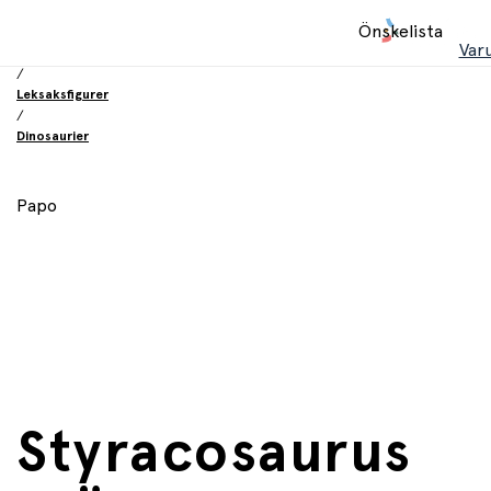
Hem
Önskelista
/
Var
Leksaker
/
Leksaksfigurer
/
Dinosaurier
Papo
Styracosaurus