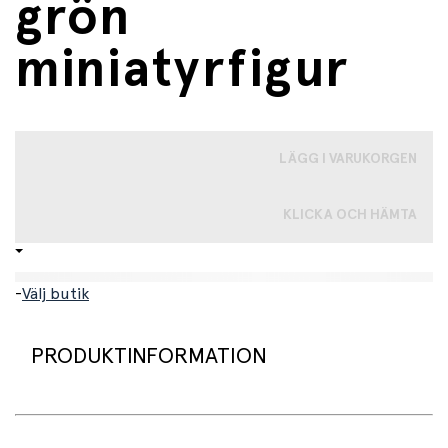
grön
miniatyrfigur
LÄGG I VARUKORGEN
KLICKA OCH HÄMTA
-
Välj butik
PRODUKTINFORMATION
Leksaksfigur, Styracosaurus dinosaurie från Papo