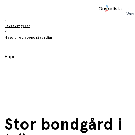
Hem
Önskelista
/
Var
Leksaker
/
Leksaksfigurer
/
Husdjur och bondgårdsdjur
Papo
Stor bondgård i