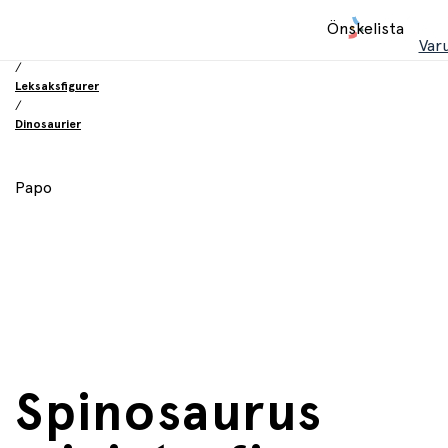
Hem
Önskelista
/
Var
Leksaker
/
Leksaksfigurer
/
Dinosaurier
Papo
Spinosaurus