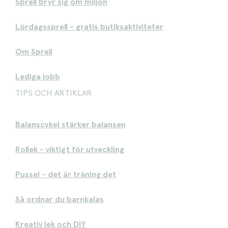
Sprell bryr sig om miljön
Lördagssprell - gratis butiksaktiviteter
Om Sprell
Lediga jobb
TIPS OCH ARTIKLAR
Balanscykel stärker balansen
Rollek - viktigt för utveckling
Pussel - det är träning det
Så ordnar du barnkalas
Kreativ lek och DIY