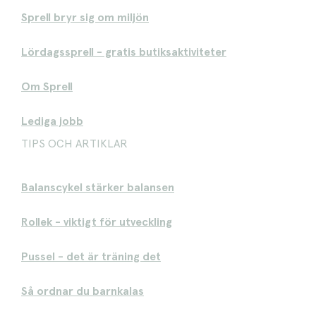
Sprell bryr sig om miljön
Lördagssprell - gratis butiksaktiviteter
Om Sprell
Lediga jobb
TIPS OCH ARTIKLAR
Balanscykel stärker balansen
Rollek - viktigt för utveckling
Pussel - det är träning det
Så ordnar du barnkalas