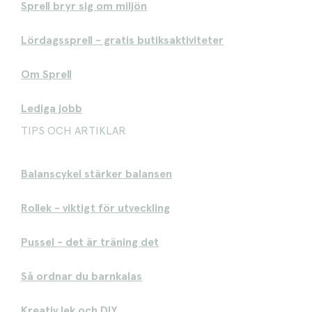
Sprell bryr sig om miljön
Lördagssprell - gratis butiksaktiviteter
Om Sprell
Lediga jobb
TIPS OCH ARTIKLAR
Balanscykel stärker balansen
Rollek - viktigt för utveckling
Pussel - det är träning det
Så ordnar du barnkalas
Kreativ lek och DIY