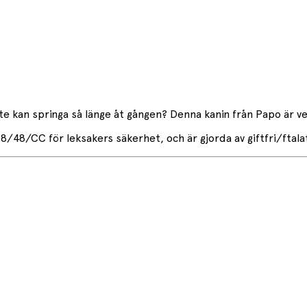
nte kan springa så länge åt gången? Denna kanin från Papo är v
8/CC för leksakers säkerhet, och är gjorda av giftfri/ftalatf