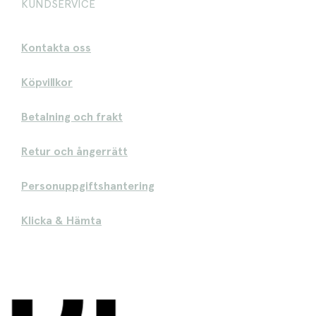
KUNDSERVICE
Kontakta oss
Köpvillkor
Betalning och frakt
Retur och ångerrätt
Personuppgiftshantering
Klicka & Hämta