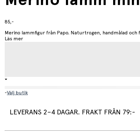
Merino lamm mini
85,-
Merino lammfigur från Papo. Naturtrogen, handmålad och full 
Läs mer
-
Välj butik
LEVERANS 2–4 DAGAR. FRAKT FRÅN 79:-
Leveranstid: