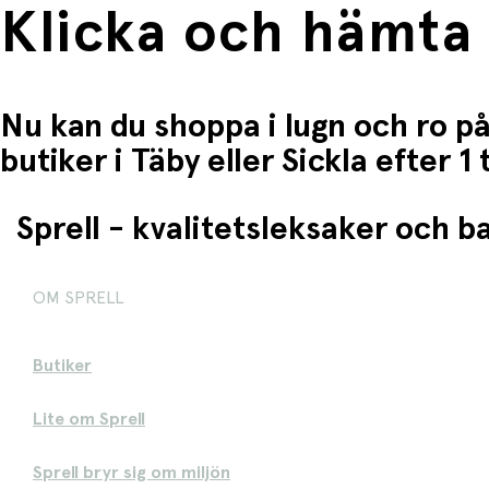
Klicka och hämta
Nu kan du shoppa i lugn och ro på
butiker i Täby eller Sickla efter 
Sprell - kvalitetsleksaker och 
OM SPRELL
Butiker
Lite om Sprell
Sprell bryr sig om miljön