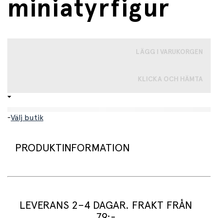
miniatyrfigur
LÄGG I VARUKORGEN
KLICKA OCH HÄMTA
-
Välj butik
PRODUKTINFORMATION
Handmålad, verklighetstrogen apfigur från Papo.
LEVERANS 2–4 DAGAR. FRAKT FRÅN
79:-