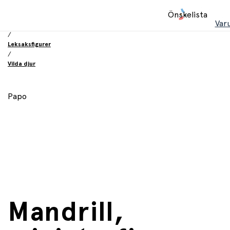
Hem
Önskelista
/
Var
Leksaker
/
Leksaksfigurer
/
Vilda djur
Papo
Mandrill,