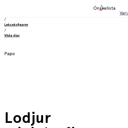
Hem
Önskelista
/
Var
Leksaker
/
Leksaksfigurer
/
Vilda djur
Papo
Lodjur