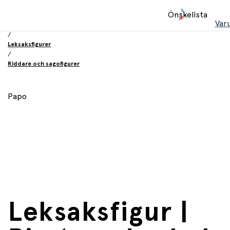
Hem
Önskelista
/
Var
Leksaker
/
Leksaksfigurer
/
Riddare och sagofigurer
Papo
Leksaksfigur |