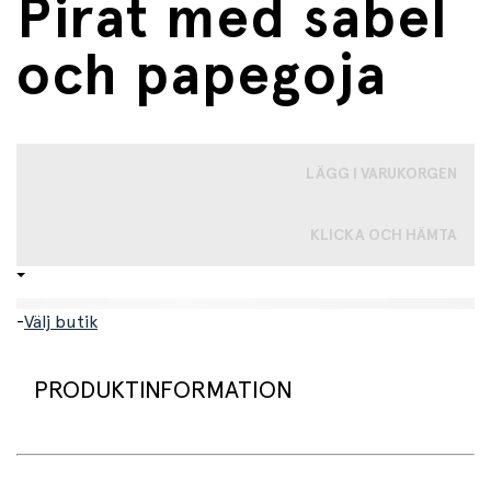
Pirat med sabel
och papegoja
LÄGG I VARUKORGEN
KLICKA OCH HÄMTA
-
Välj butik
PRODUKTINFORMATION
Miniatyrfigur av en pirat med en papegoja på axeln.
Denna figur är verklighetstrogen, handmålad och full av