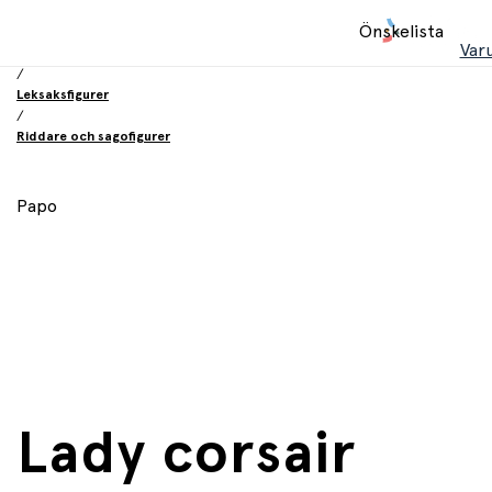
Hem
Önskelista
/
Var
Leksaker
/
Leksaksfigurer
/
Riddare och sagofigurer
Papo
Lady corsair