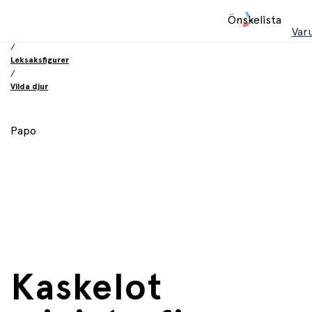
Hem
Önskelista
/
Var
Leksaker
/
Leksaksfigurer
/
Vilda djur
Papo
Kaskelot