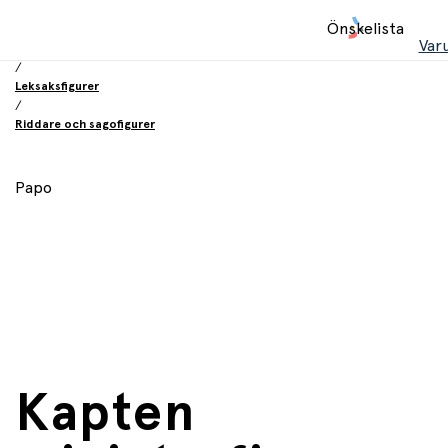
Hem
Önskelista
/
Var
Leksaker
/
Leksaksfigurer
/
Riddare och sagofigurer
Papo
Kapten