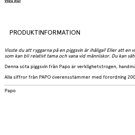
Vilda djur
PRODUKTINFORMATION
Visste du att ryggarna på en piggsvin är ihåliga? Eller att e
som kan bli relativt tama och vana vid människor. Du kan sätt
Denna söta piggsvin från Papo är verklighetstrogen, handmål
Alla siffror från PAPO överensstämmer med förordning 2008/4
Papo